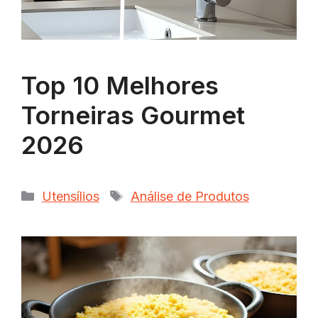
Top 10 Melhores
Torneiras Gourmet
2026
Categorias
Tags
Utensílios
Análise de Produtos