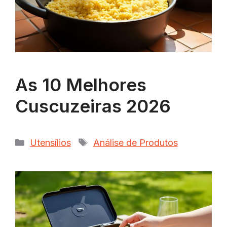
As 10 Melhores
Cuscuzeiras 2026
Categorias
Tags
Utensílios
Análise de Produtos