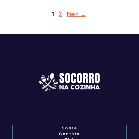
Page
Page
1
2
Next
→
Sobre
Contato