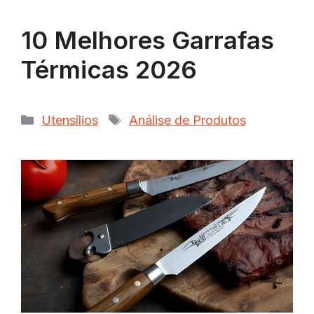
10 Melhores Garrafas
Térmicas 2026
Categorias
Tags
Utensílios
Análise de Produtos