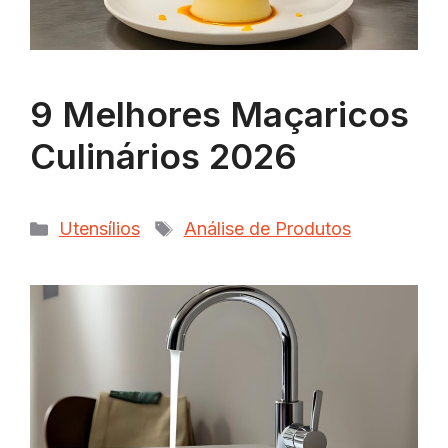
9 Melhores Maçaricos
Culinários 2026
Categorias
Tags
Utensílios
Análise de Produtos