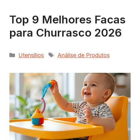
Top 9 Melhores Facas
para Churrasco 2026
Categorias
Tags
Utensílios
Análise de Produtos