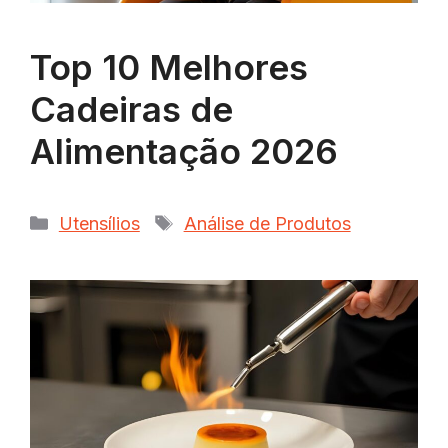
Top 10 Melhores
Cadeiras de
Alimentação 2026
Categorias
Tags
Utensílios
Análise de Produtos