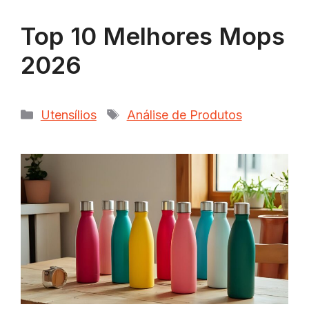
Top 10 Melhores Mops
2026
Categorias
Tags
Utensílios
Análise de Produtos