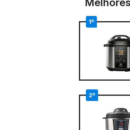
Melhores
1º
2º