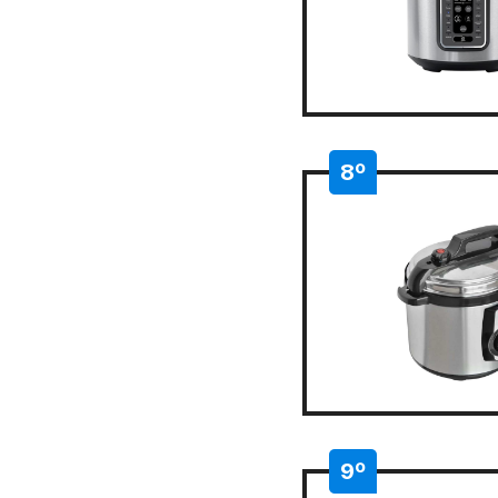
8º
9º