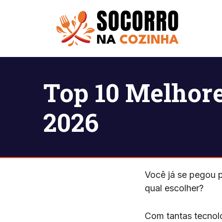
Pular
para
o
conteúdo
Top 10 Melhore
2026
Você já se pegou p
qual escolher?
Com tantas tecnolo