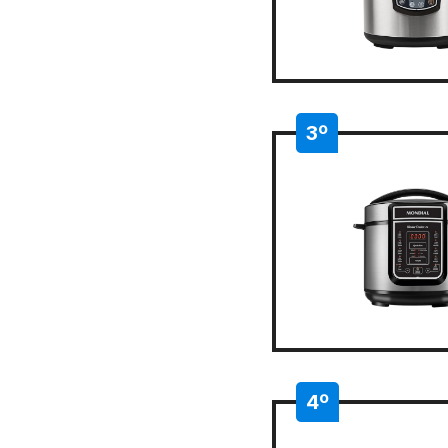
3º
4º