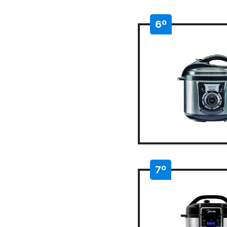
6º
7º