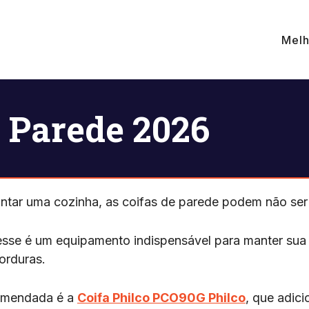
Melh
e Parede 2026
ar uma cozinha, as coifas de parede podem não ser
esse é um equipamento indispensável para manter sua 
gorduras.
omendada é a
Coifa Philco PCO90G Philco
, que adici