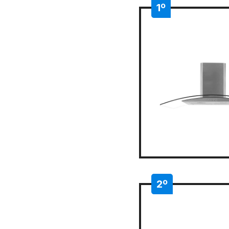
1º
2º