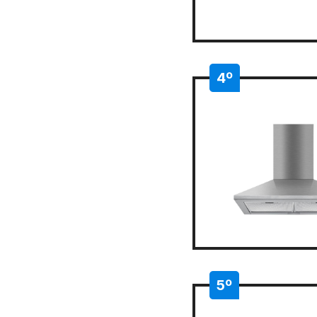
4º
5º