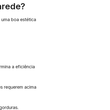
arede?
r uma boa estética
mina a eficiência
s requerem acima
 gorduras.