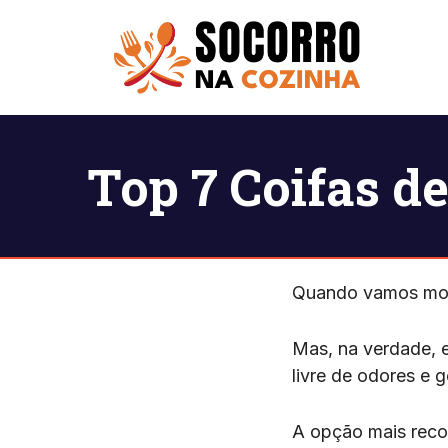
Pular
para
o
conteúdo
Top 7 Coifas d
Quando vamos mont
Mas, na verdade, 
livre de odores e 
A opção mais rec